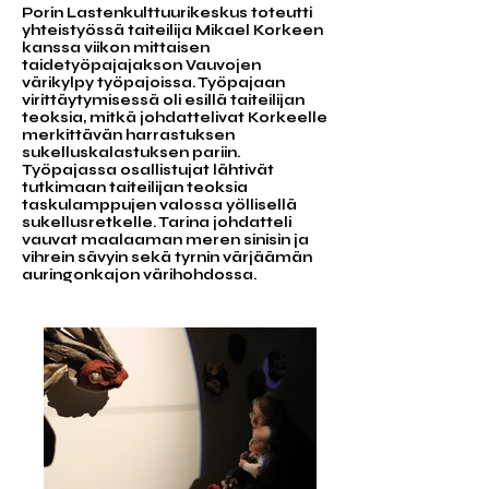
Porin Lastenkulttuurikeskus toteutti
yhteistyössä taiteilija Mikael Korkeen
kanssa viikon mittaisen
taidetyöpajajakson Vauvojen
värikylpy työpajoissa. Työpajaan
virittäytymisessä oli esillä taiteilijan
teoksia, mitkä johdattelivat Korkeelle
merkittävän harrastuksen
sukelluskalastuksen pariin.
Työpajassa osallistujat lähtivät
tutkimaan taiteilijan teoksia
taskulamppujen valossa yöllisellä
sukellusretkelle. Tarina johdatteli
vauvat maalaaman meren sinisin ja
vihrein sävyin sekä tyrnin värjäämän
auringonkajon värihohdossa.