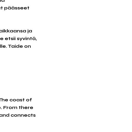
na
vat päässeet
paikkaansa ja
 etsii syvintä,
lle. Taide on
 The coast of
e. From there
s and connects