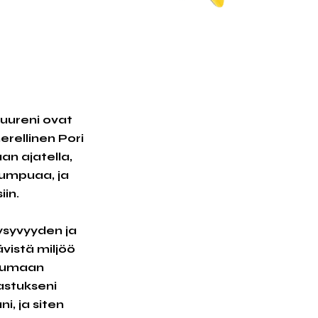
juureni ovat
erellinen Pori
n ajatella,
 kumpuaa, ja
iin.
ysyvyyden ja
vistä miljöö
stumaan
astukseni
i, ja siten