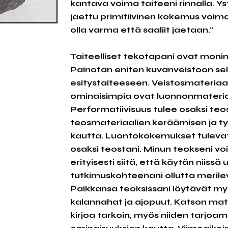
kantava voima taiteeni rinnalla. Y
jaettu primitiivinen kokemus voimau
olla varma että saaliit jaetaan."
Taiteelliset tekotapani ovat monin
Painotan eniten kuvanveistoon se
esitystaiteeseen. Veistosmateriaa
ominaisimpia ovat luonnonmateriaa
Performatiivisuus tulee osaksi teo
teosmateriaalien keräämisen ja t
kautta. Luontokokemukset tulevat
osaksi teostani. Minun teokseni vo
erityisesti siitä, että käytän niissä
tutkimuskohteenani ollutta merile
Paikkansa teoksissani löytävät my
kalannahat ja ajopuut. Katson mat
kirjoa tarkoin, myös niiden tarjoam