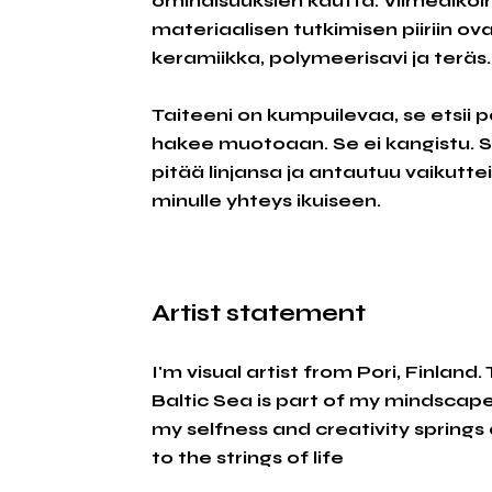
ominaisuuksien kautta. Viimeaikoi
materiaalisen tutkimisen piiriin o
keramiikka, polymeerisavi ja teräs.
Taiteeni on kumpuilevaa, se etsii 
hakee muotoaan. Se ei kangistu. Se
pitää linjansa ja antautuu vaikuttei
minulle yhteys ikuiseen.
Artist statement
I'm visual artist from Pori, Finland.
Baltic Sea is part of my mindscap
my selfness and creativity spring
to the strings of life