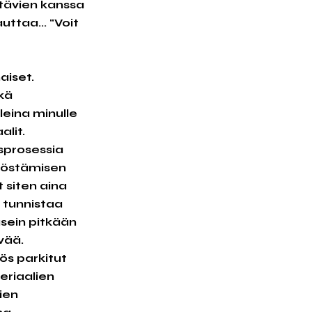
stävien kanssa
ttaa... "Voit
aiset.
kä
leina minulle
lit.
sprosessia
yöstämisen
 siten aina
i tunnistaa
 usein pitkään
vää.
ös parkitut
eriaalien
ien