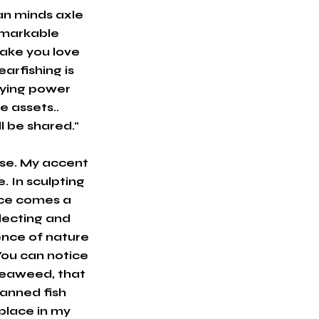
an minds axle
emarkable
make you love
earfishing is
rrying power
e assets..
l be shared."
se. My accent
. In sculpting
nce comes a
llecting and
ence of nature
You can notice
seaweed, that
Tanned fish
 place in my