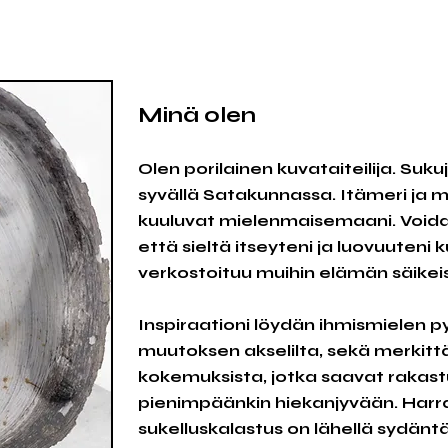
Minä olen
Olen porilainen kuvataiteilija. Suku
syvällä Satakunnassa. Itämeri ja m
kuuluvat mielenmaisemaani. Voidaa
että sieltä itseyteni ja luovuuteni
verkostoituu muihin elämän säikeis
Inspiraationi löydän ihmismielen p
muutoksen akselilta, sekä merkittä
kokemuksista, jotka saavat raka
pienimpäänkin hiekanjyvään. Harr
sukelluskalastus on lähellä sydäntän