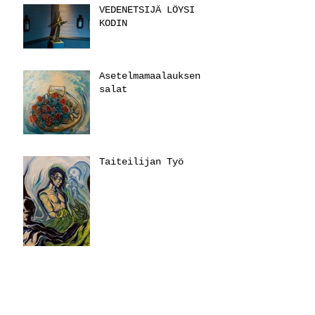
VEDENETSIJÄ LÖYSI
KODIN
Asetelmamaalauksen
salat
Taiteilijan Työ
Vedenetsijä on
matkalla.